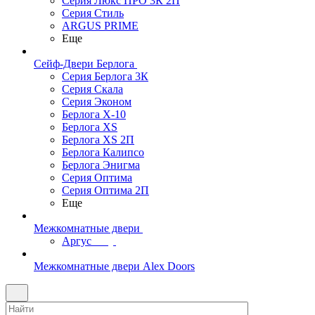
Серия Люкс ПРО 3К 2П
Серия Стиль
ARGUS PRIME
Еще
Сейф-Двери Берлога
Серия Берлога 3К
Серия Скала
Серия Эконом
Берлога X-10
Берлога XS
Берлога XS 2П
Берлога Калипсо
Берлога Энигма
Серия Оптима
Серия Оптима 2П
Еще
Межкомнатные двери
Аргус
Межкомнатные двери Alex Doors