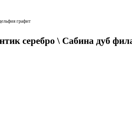
дельфия графит
нтик серебро \ Сабина дуб фи