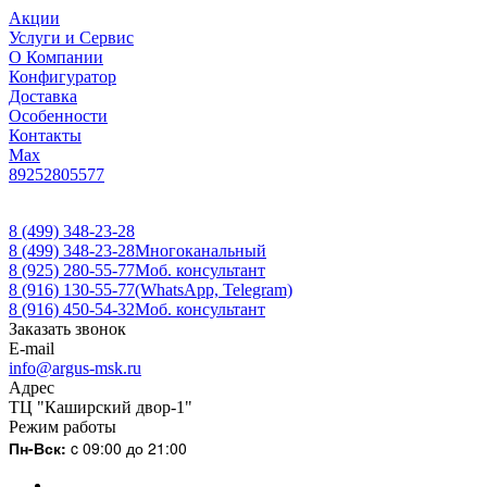
Акции
Услуги и Сервис
О Компании
Конфигуратор
Доставка
Особенности
Контакты
Max
89252805577
8 (499) 348-23-28
8 (499) 348-23-28
Многоканальный
8 (925) 280-55-77
Моб. консультант
8 (916) 130-55-77
(WhatsApp, Telegram)
8 (916) 450-54-32
Моб. консультант
Заказать звонок
E-mail
info@argus-msk.ru
Адрес
ТЦ "Каширский двор-1"
Режим работы
Пн-Вск:
c 09:00 до 21:00