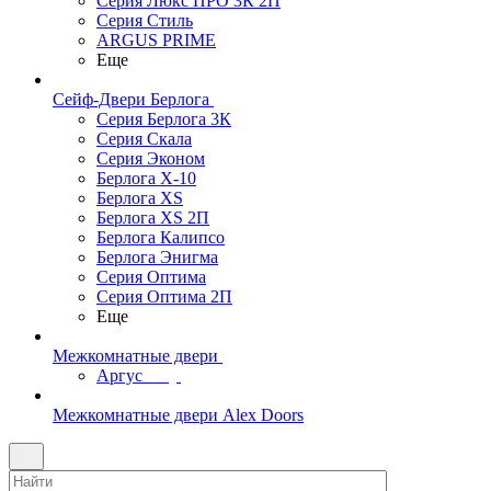
Серия Люкс ПРО 3К 2П
Серия Стиль
ARGUS PRIME
Еще
Сейф-Двери Берлога
Серия Берлога 3К
Серия Скала
Серия Эконом
Берлога X-10
Берлога XS
Берлога XS 2П
Берлога Калипсо
Берлога Энигма
Серия Оптима
Серия Оптима 2П
Еще
Межкомнатные двери
Аргус
Межкомнатные двери Alex Doors