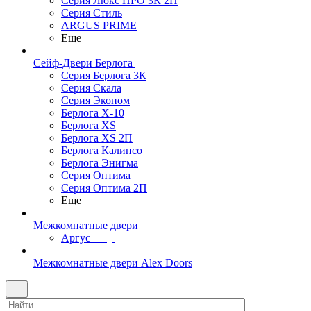
Серия Люкс ПРО 3К 2П
Серия Стиль
ARGUS PRIME
Еще
Сейф-Двери Берлога
Серия Берлога 3К
Серия Скала
Серия Эконом
Берлога X-10
Берлога XS
Берлога XS 2П
Берлога Калипсо
Берлога Энигма
Серия Оптима
Серия Оптима 2П
Еще
Межкомнатные двери
Аргус
Межкомнатные двери Alex Doors