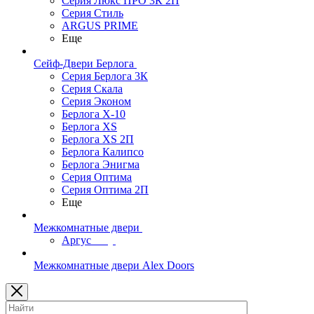
Серия Люкс ПРО 3К 2П
Серия Стиль
ARGUS PRIME
Еще
Сейф-Двери Берлога
Серия Берлога 3К
Серия Скала
Серия Эконом
Берлога X-10
Берлога XS
Берлога XS 2П
Берлога Калипсо
Берлога Энигма
Серия Оптима
Серия Оптима 2П
Еще
Межкомнатные двери
Аргус
Межкомнатные двери Alex Doors