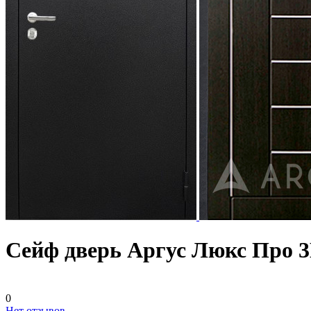
Сейф дверь Аргус Люкс Про 
0
Нет отзывов