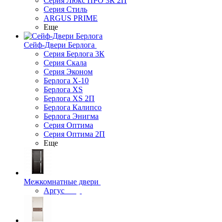
Серия Люкс ПРО 3К 2П
Серия Стиль
ARGUS PRIME
Еще
Сейф-Двери Берлога
Серия Берлога 3К
Серия Скала
Серия Эконом
Берлога X-10
Берлога XS
Берлога XS 2П
Берлога Калипсо
Берлога Энигма
Серия Оптима
Серия Оптима 2П
Еще
Межкомнатные двери
Аргус