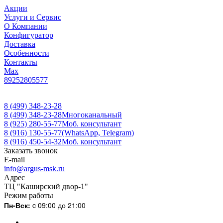
Акции
Услуги и Сервис
О Компании
Конфигуратор
Доставка
Особенности
Контакты
Max
89252805577
8 (499) 348-23-28
8 (499) 348-23-28
Многоканальный
8 (925) 280-55-77
Моб. консультант
8 (916) 130-55-77
(WhatsApp, Telegram)
8 (916) 450-54-32
Моб. консультант
Заказать звонок
E-mail
info@argus-msk.ru
Адрес
ТЦ "Каширский двор-1"
Режим работы
Пн-Вск:
c 09:00 до 21:00