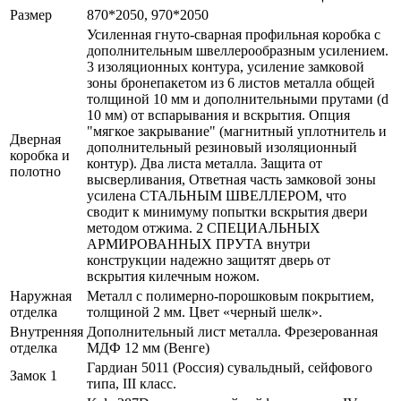
Размер
870*2050, 970*2050
Усиленная гнуто-сварная профильная коробка с
дополнительным швеллерообразным усилением.
3 изоляционных контура, усиление замковой
зоны бронепакетом из 6 листов металла общей
толщиной 10 мм и дополнительными прутами (d
10 мм) от вспарывания и вскрытия. Опция
"мягкое закрывание" (магнитный уплотнитель и
Дверная
дополнительный резиновый изоляционный
коробка и
контур). Два листа металла. Защита от
полотно
высверливания, Ответная часть замковой зоны
усилена СТАЛЬНЫМ ШВЕЛЛЕРОМ, что
сводит к минимуму попытки вскрытия двери
методом отжима. 2 СПЕЦИАЛЬНЫХ
АРМИРОВАННЫХ ПРУТА внутри
конструкции надежно защитят дверь от
вскрытия килечным ножом.
Наружная
Металл с полимерно-порошковым покрытием,
отделка
толщиной 2 мм. Цвет «черный шелк».
Внутренняя
Дополнительный лист металла. Фрезерованная
отделка
МДФ 12 мм (Венге)
Гардиан 5011 (Россия) сувальдный, сейфового
Замок 1
типа, III класс.