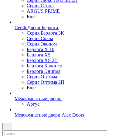
Серия Люкс ПРО 3К 2П
Серия Стиль
ARGUS PRIME
Еще
Сейф-Двери Берлога
Серия Берлога 3К
Серия Скала
Серия Эконом
Берлога X-10
Берлога XS
Берлога XS 2П
Берлога Калипсо
Берлога Энигма
Серия Оптима
Серия Оптима 2П
Еще
Межкомнатные двери
Аргус
Межкомнатные двери Alex Doors