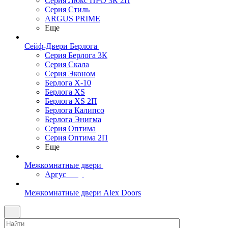
Серия Люкс ПРО 3К 2П
Серия Стиль
ARGUS PRIME
Еще
Сейф-Двери Берлога
Серия Берлога 3К
Серия Скала
Серия Эконом
Берлога X-10
Берлога XS
Берлога XS 2П
Берлога Калипсо
Берлога Энигма
Серия Оптима
Серия Оптима 2П
Еще
Межкомнатные двери
Аргус
Межкомнатные двери Alex Doors