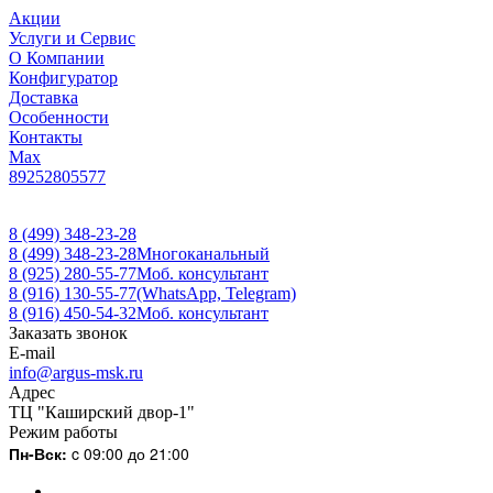
Акции
Услуги и Сервис
О Компании
Конфигуратор
Доставка
Особенности
Контакты
Max
89252805577
8 (499) 348-23-28
8 (499) 348-23-28
Многоканальный
8 (925) 280-55-77
Моб. консультант
8 (916) 130-55-77
(WhatsApp, Telegram)
8 (916) 450-54-32
Моб. консультант
Заказать звонок
E-mail
info@argus-msk.ru
Адрес
ТЦ "Каширский двор-1"
Режим работы
Пн-Вск:
c 09:00 до 21:00