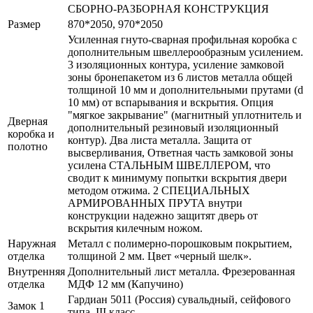
СБОРНО-РАЗБОРНАЯ КОНСТРУКЦИЯ
Размер
870*2050, 970*2050
Усиленная гнуто-сварная профильная коробка с
дополнительным швеллерообразным усилением.
3 изоляционных контура, усиление замковой
зоны бронепакетом из 6 листов металла общей
толщиной 10 мм и дополнительными прутами (d
10 мм) от вспарывания и вскрытия. Опция
"мягкое закрывание" (магнитный уплотнитель и
Дверная
дополнительный резиновый изоляционный
коробка и
контур). Два листа металла. Защита от
полотно
высверливания, Ответная часть замковой зоны
усилена СТАЛЬНЫМ ШВЕЛЛЕРОМ, что
сводит к минимуму попытки вскрытия двери
методом отжима. 2 СПЕЦИАЛЬНЫХ
АРМИРОВАННЫХ ПРУТА внутри
конструкции надежно защитят дверь от
вскрытия килечным ножом.
Наружная
Металл с полимерно-порошковым покрытием,
отделка
толщиной 2 мм. Цвет «черный шелк».
Внутренняя
Дополнительный лист металла. Фрезерованная
отделка
МДФ 12 мм (Капучино)
Гардиан 5011 (Россия) сувальдный, сейфового
Замок 1
типа, III класс.