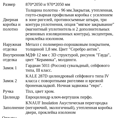
Размер
870*2050 и 970*2050 мм
Толщина полотна - 96 мм.Закрытая, утепленная,
гнуто-сварная профильная коробка с усилением
Дверная
в зоне ригелей, противосъемные штыри, три
коробка и
контура уплотнения, опция "мягкое закрывание"
полотно
(магнитный уплотнитель и 2 дополнительных
резиновых изоляционных контура), эксцентрик,
проклейка изолоном.
Наружная
Металл с полимерно-порошковым покрытием,
отделка
толщиной 1,8 мм. Цвет "Серебро антик".
Внутренняя
МДФ 12 мм с 3D структурой, рисунок "Гауда",
отделка
цвет "Керамика", молдинги.
Гардиан 5011 (Россия) сувальдный, сейфового
Замок 1
типа, III класс.
KALE 287D цилиндровый сейфового типа IV
Замок 2
класса с поворотными ригелями и врезной
броненакладкой. Ночная задвижка "евро".
Ручка
Tixx, цвет хром.
Цилиндр
Евроцилиндр ключ-вертушок перфо.
KNAUF Insulation Акустическая перегородка
Заполнение
(негорючий, экологичный), утепленная коробка
двери, проклейка изолоном
Отзывы