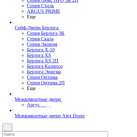
Серия Люкс ПРО 3К 2П
Серия Стиль
ARGUS PRIME
Еще
Сейф-Двери Берлога
Серия Берлога 3К
Серия Скала
Серия Эконом
Берлога X-10
Берлога XS
Берлога XS 2П
Берлога Калипсо
Берлога Энигма
Серия Оптима
Серия Оптима 2П
Еще
Межкомнатные двери
Аргус
Межкомнатные двери Alex Doors