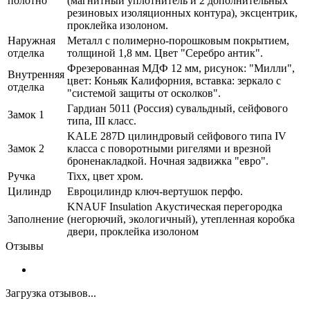
полотно
(магнитный уплотнитель и 2 дополнительных
резиновых изоляционных контура), эксцентрик,
проклейка изолоном.
Наружная
Металл с полимерно-порошковым покрытием,
отделка
толщиной 1,8 мм. Цвет "Серебро антик".
Фрезерованная МДФ 12 мм, рисунок: "Милли",
Внутренняя
цвет: Коньяк Калифорния, вставка: зеркало с
отделка
"системой защиты от осколков".
Гардиан 5011 (Россия) сувальдный, сейфового
Замок 1
типа, III класс.
KALE 287D цилиндровый сейфового типа IV
Замок 2
класса с поворотными ригелями и врезной
броненакладкой. Ночная задвижка "евро".
Ручка
Tixx, цвет хром.
Цилиндр
Евроцилиндр ключ-вертушок перфо.
KNAUF Insulation Акустическая перегородка
Заполнение
(негорючий, экологичный), утепленная коробка
двери, проклейка изолоном
Отзывы
Загрузка отзывов...