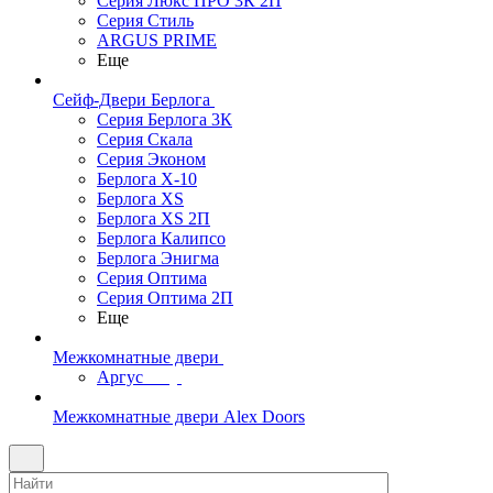
Серия Люкс ПРО 3К 2П
Серия Стиль
ARGUS PRIME
Еще
Сейф-Двери Берлога
Серия Берлога 3К
Серия Скала
Серия Эконом
Берлога X-10
Берлога XS
Берлога XS 2П
Берлога Калипсо
Берлога Энигма
Серия Оптима
Серия Оптима 2П
Еще
Межкомнатные двери
Аргус
Межкомнатные двери Alex Doors