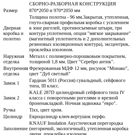
СБОРНО-РАЗБОРНАЯ КОНСТРУКЦИЯ
Размер
870*2050 и 970*2050 мм
Толщина полотна - 96 мм.Закрытая, утепленная,
гнуто-сварная профильная коробка с усилением
Дверная
в зоне ригелей, противосъемные штыри, три
коробка и
контура уплотнения, опция "мягкое закрывание"
полотно
(магнитный уплотнитель и 2 дополнительных
резиновых изоляционных контура), эксцентрик,
проклейка изолоном.
Наружная
Металл с полимерно-порошковым покрытием,
отделка
толщиной 1,8 мм. Цвет "Серебро антик".
Внутренняя
Фрезерованная МДФ 12 мм, рисунок "Монако",
отделка
цвет "Дуб светлый"
Гардиан 5011 (Россия) сувальдный, сейфового
Замок 1
типа, III класс.
KALE 287D цилиндровый сейфового типа IV
Замок 2
класса с поворотными ригелями и врезной
броненакладкой. Ночная задвижка "евро".
Ручка
Tixx, цвет хром.
Цилиндр
Евроцилиндр ключ-вертушок перфо.
KNAUF Insulation Акустическая перегородка
Заполнение
(негорючий, экологичный), утепленная коробка
двери, проклейка изолоном