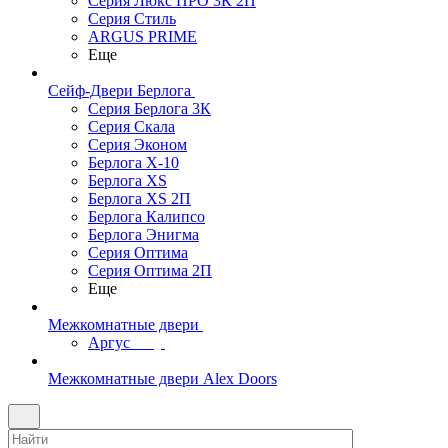
Серия Люкс ПРО 3К 2П
Серия Стиль
ARGUS PRIME
Еще
Сейф-Двери Берлога
Серия Берлога 3К
Серия Скала
Серия Эконом
Берлога X-10
Берлога XS
Берлога XS 2П
Берлога Калипсо
Берлога Энигма
Серия Оптима
Серия Оптима 2П
Еще
Межкомнатные двери
Аргус
Межкомнатные двери Alex Doors