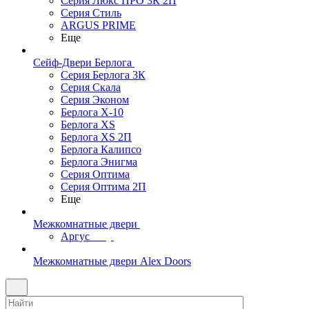
Серия Люкс ПРО 3К 2П
Серия Стиль
ARGUS PRIME
Еще
Сейф-Двери Берлога
Серия Берлога 3К
Серия Скала
Серия Эконом
Берлога X-10
Берлога XS
Берлога XS 2П
Берлога Калипсо
Берлога Энигма
Серия Оптима
Серия Оптима 2П
Еще
Межкомнатные двери
Аргус
Межкомнатные двери Alex Doors