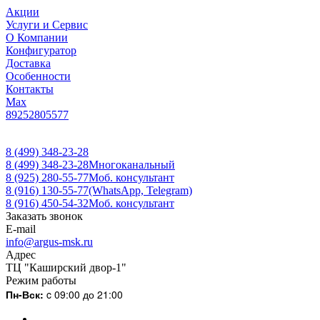
Акции
Услуги и Сервис
О Компании
Конфигуратор
Доставка
Особенности
Контакты
Max
89252805577
8 (499) 348-23-28
8 (499) 348-23-28
Многоканальный
8 (925) 280-55-77
Моб. консультант
8 (916) 130-55-77
(WhatsApp, Telegram)
8 (916) 450-54-32
Моб. консультант
Заказать звонок
E-mail
info@argus-msk.ru
Адрес
ТЦ "Каширский двор-1"
Режим работы
Пн-Вск:
c 09:00 до 21:00