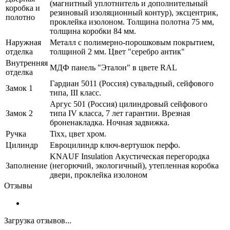
(магнитный уплотнитель и дополнительный
коробка и
резиновый изоляционный контур), эксцентрик,
полотно
проклейка изолоном. Толщина полотна 75 мм,
толщина коробки 84 мм.
Наружная
Металл с полимерно-порошковым покрытием,
отделка
толщиной 2 мм. Цвет "серебро антик"
Внутренняя
МДФ панель "Эталон" в цвете RAL
отделка
Гардиан 5011 (Россия) сувальдный, сейфового
Замок 1
типа, III класс.
Аргус 501 (Россия) цилиндровый сейфового
Замок 2
типа IV класса, 7 лет гарантии. Врезная
броненакладка. Ночная задвижка.
Ручка
Tixx, цвет хром.
Цилиндр
Евроцилиндр ключ-вертушок перфо.
KNAUF Insulation Акустическая перегородка
Заполнение
(негорючий, экологичный), утепленная коробка
двери, проклейка изолоном
Отзывы
Загрузка отзывов...