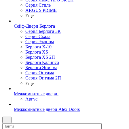
Серия Стиль
ARGUS PRIME
Еще
Сейф-Двери Берлога
Серия Берлога 3К
Серия Скала
Серия Эконом
Берлога X-10
Берлога XS
Берлога XS 2П
Берлога Калипсо
Берлога Энигма
Серия Оптима
Серия Оптима 2П
Еще
Межкомнатные двери
Аргус
Межкомнатные двери Alex Doors