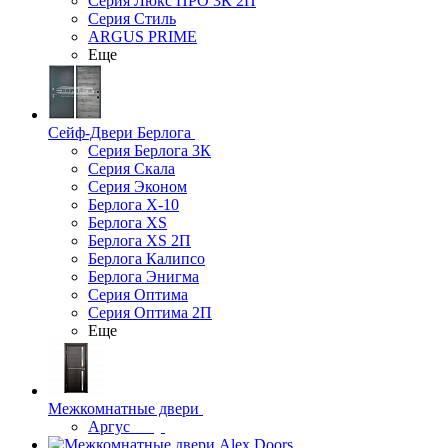
Серия Люкс ПРО 3К 2П
Серия Стиль
ARGUS PRIME
Еще
Сейф-Двери Берлога
Серия Берлога 3К
Серия Скала
Серия Эконом
Берлога X-10
Берлога XS
Берлога XS 2П
Берлога Калипсо
Берлога Энигма
Серия Оптима
Серия Оптима 2П
Еще
Межкомнатные двери
Аргус