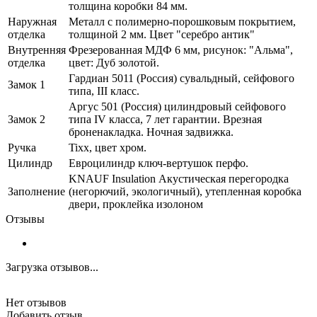
толщина коробки 84 мм.
Наружная
Металл с полимерно-порошковым покрытием,
отделка
толщиной 2 мм. Цвет "серебро антик"
Внутренняя
Фрезерованная МДФ 6 мм, рисунок: "Альма",
отделка
цвет: Дуб золотой.
Гардиан 5011 (Россия) сувальдный, сейфового
Замок 1
типа, III класс.
Аргус 501 (Россия) цилиндровый сейфового
Замок 2
типа IV класса, 7 лет гарантии. Врезная
броненакладка. Ночная задвижка.
Ручка
Tixx, цвет хром.
Цилиндр
Евроцилиндр ключ-вертушок перфо.
KNAUF Insulation Акустическая перегородка
Заполнение
(негорючий, экологичный), утепленная коробка
двери, проклейка изолоном
Отзывы
Загрузка отзывов...
Нет отзывов
Добавить отзыв