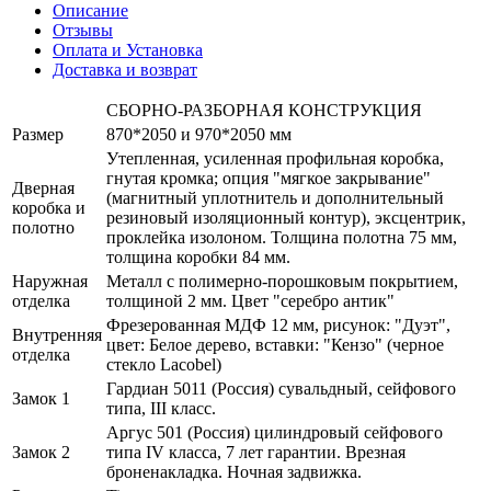
Описание
Отзывы
Оплата и Установка
Доставка и возврат
СБОРНО-РАЗБОРНАЯ КОНСТРУКЦИЯ
Размер
870*2050 и 970*2050 мм
Утепленная, усиленная профильная коробка,
гнутая кромка; опция "мягкое закрывание"
Дверная
(магнитный уплотнитель и дополнительный
коробка и
резиновый изоляционный контур), эксцентрик,
полотно
проклейка изолоном. Толщина полотна 75 мм,
толщина коробки 84 мм.
Наружная
Металл с полимерно-порошковым покрытием,
отделка
толщиной 2 мм. Цвет "серебро антик"
Фрезерованная МДФ 12 мм, рисунок: "Дуэт",
Внутренняя
цвет: Белое дерево, вставки: "Кензо" (черное
отделка
стекло Lacobel)
Гардиан 5011 (Россия) сувальдный, сейфового
Замок 1
типа, III класс.
Аргус 501 (Россия) цилиндровый сейфового
Замок 2
типа IV класса, 7 лет гарантии. Врезная
броненакладка. Ночная задвижка.