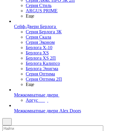
Серия Люкс ПРО 3К 2П
Серия Стиль
ARGUS PRIME
Еще
Сейф-Двери Берлога
Серия Берлога 3К
Серия Скала
Серия Эконом
Берлога X-10
Берлога XS
Берлога XS 2П
Берлога Калипсо
Берлога Энигма
Серия Оптима
Серия Оптима 2П
Еще
Межкомнатные двери
Аргус
Межкомнатные двери Alex Doors