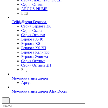
Серия Люкс ПРО 3К 2П
Серия Стиль
ARGUS PRIME
Еще
Сейф-Двери Берлога
Серия Берлога 3К
Серия Скала
Серия Эконом
Берлога X-10
Берлога XS
Берлога XS 2П
Берлога Калипсо
Берлога Энигма
Серия Оптима
Серия Оптима 2П
Еще
Межкомнатные двери
Аргус
Межкомнатные двери Alex Doors