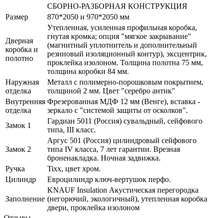
СБОРНО-РАЗБОРНАЯ КОНСТРУКЦИЯ
Размер
870*2050 и 970*2050 мм
Утепленная, усиленная профильная коробка,
гнутая кромка; опция "мягкое закрывание"
Дверная
(магнитный уплотнитель и дополнительный
коробка и
резиновый изоляционный контур), эксцентрик,
полотно
проклейка изолоном. Толщина полотна 75 мм,
толщина коробки 84 мм.
Наружная
Металл с полимерно-порошковым покрытием,
отделка
толщиной 2 мм. Цвет "серебро антик"
Внутренняя
Фрезерованная МДФ 12 мм (Венге), вставка -
отделка
зеркало с "системой защиты от осколков".
Гардиан 5011 (Россия) сувальдный, сейфового
Замок 1
типа, III класс.
Аргус 501 (Россия) цилиндровый сейфового
Замок 2
типа IV класса, 7 лет гарантии. Врезная
броненакладка. Ночная задвижка.
Ручка
Tixx, цвет хром.
Цилиндр
Евроцилиндр ключ-вертушок перфо.
KNAUF Insulation Акустическая перегородка
Заполнение
(негорючий, экологичный), утепленная коробка
двери, проклейка изолоном
Отзывы