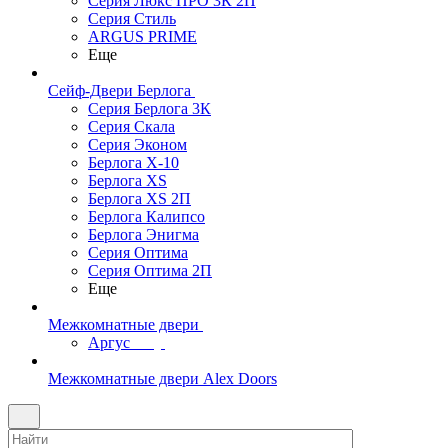
Серия Люкс ПРО 3К 2П
Серия Стиль
ARGUS PRIME
Еще
Сейф-Двери Берлога
Серия Берлога 3К
Серия Скала
Серия Эконом
Берлога X-10
Берлога XS
Берлога XS 2П
Берлога Калипсо
Берлога Энигма
Серия Оптима
Серия Оптима 2П
Еще
Межкомнатные двери
Аргус
Межкомнатные двери Alex Doors