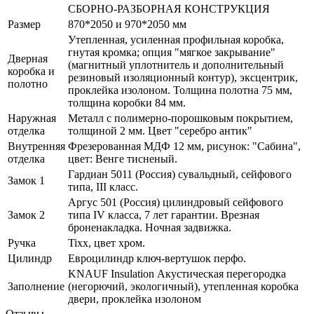
СБОРНО-РАЗБОРНАЯ КОНСТРУКЦИЯ
Размер
870*2050 и 970*2050 мм
Утепленная, усиленная профильная коробка,
гнутая кромка; опция "мягкое закрывание"
Дверная
(магнитный уплотнитель и дополнительный
коробка и
резиновый изоляционный контур), эксцентрик,
полотно
проклейка изолоном. Толщина полотна 75 мм,
толщина коробки 84 мм.
Наружная
Металл с полимерно-порошковым покрытием,
отделка
толщиной 2 мм. Цвет "серебро антик"
Внутренняя
Фрезерованная МДФ 12 мм, рисунок: "Сабина",
отделка
цвет: Венге тисненый.
Гардиан 5011 (Россия) сувальдный, сейфового
Замок 1
типа, III класс.
Аргус 501 (Россия) цилиндровый сейфового
Замок 2
типа IV класса, 7 лет гарантии. Врезная
броненакладка. Ночная задвижка.
Ручка
Tixx, цвет хром.
Цилиндр
Евроцилиндр ключ-вертушок перфо.
KNAUF Insulation Акустическая перегородка
Заполнение
(негорючий, экологичный), утепленная коробка
двери, проклейка изолоном
Отзывы