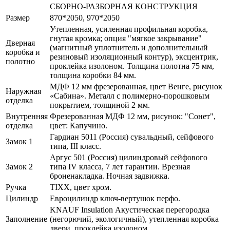
СБОРНО-РАЗБОРНАЯ КОНСТРУКЦИЯ
Размер
870*2050, 970*2050
Утепленная, усиленная профильная коробка,
гнутая кромка; опция "мягкое закрывание"
Дверная
(магнитный уплотнитель и дополнительный
коробка и
резиновый изоляционный контур), эксцентрик,
полотно
проклейка изолоном. Толщина полотна 75 мм,
толщина коробки 84 мм.
МДФ 12 мм фрезерованная, цвет Венге, рисунок
Наружная
«Сабина». Металл с полимерно-порошковым
отделка
покрытием, толщиной 2 мм.
Внутренняя
Фрезерованная МДФ 12 мм, рисунок: "Сонет",
отделка
цвет: Капучино.
Гардиан 5011 (Россия) сувальдный, сейфового
Замок 1
типа, III класс.
Аргус 501 (Россия) цилиндровый сейфового
Замок 2
типа IV класса, 7 лет гарантии. Врезная
броненакладка. Ночная задвижка.
Ручка
TIXX, цвет хром.
Цилиндр
Евроцилиндр ключ-вертушок перфо.
KNAUF Insulation Акустическая перегородка
Заполнение
(негорючий, экологичный), утепленная коробка
двери, проклейка изолоном