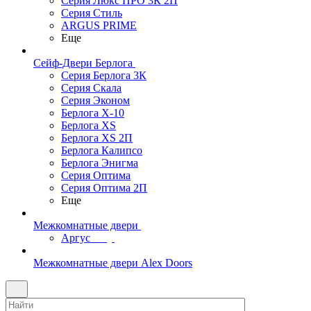
Серия Люкс ПРО 3К 2П
Серия Стиль
ARGUS PRIME
Еще
Сейф-Двери Берлога
Серия Берлога 3К
Серия Скала
Серия Эконом
Берлога X-10
Берлога XS
Берлога XS 2П
Берлога Калипсо
Берлога Энигма
Серия Оптима
Серия Оптима 2П
Еще
Межкомнатные двери
Аргус
Межкомнатные двери Alex Doors