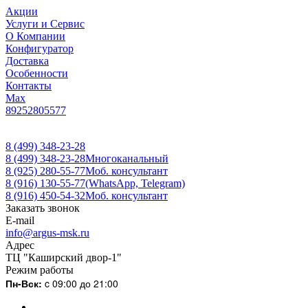
Акции
Услуги и Сервис
О Компании
Конфигуратор
Доставка
Особенности
Контакты
Max
89252805577
8 (499) 348-23-28
8 (499) 348-23-28
Многоканальный
8 (925) 280-55-77
Моб. консультант
8 (916) 130-55-77
(WhatsApp, Telegram)
8 (916) 450-54-32
Моб. консультант
Заказать звонок
E-mail
info@argus-msk.ru
Адрес
ТЦ "Каширский двор-1"
Режим работы
Пн-Вск:
c 09:00 до 21:00