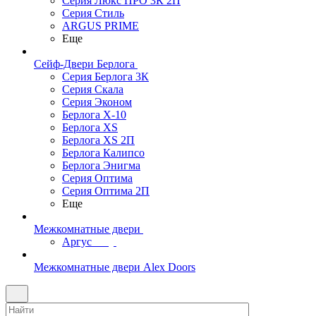
Серия Люкс ПРО 3К 2П
Серия Стиль
ARGUS PRIME
Еще
Сейф-Двери Берлога
Серия Берлога 3К
Серия Скала
Серия Эконом
Берлога X-10
Берлога XS
Берлога XS 2П
Берлога Калипсо
Берлога Энигма
Серия Оптима
Серия Оптима 2П
Еще
Межкомнатные двери
Аргус
Межкомнатные двери Alex Doors