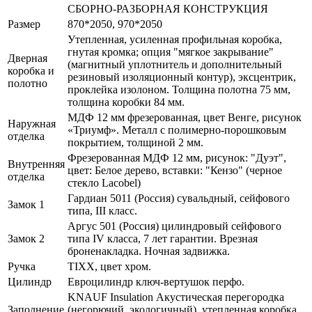
СБОРНО-РАЗБОРНАЯ КОНСТРУКЦИЯ
Размер
870*2050, 970*2050
Утепленная, усиленная профильная коробка,
гнутая кромка; опция "мягкое закрывание"
Дверная
(магнитный уплотнитель и дополнительный
коробка и
резиновый изоляционный контур), эксцентрик,
полотно
проклейка изолоном. Толщина полотна 75 мм,
толщина коробки 84 мм.
МДФ 12 мм фрезерованная, цвет Венге, рисунок
Наружная
«Триумф». Металл с полимерно-порошковым
отделка
покрытием, толщиной 2 мм.
Фрезерованная МДФ 12 мм, рисунок: "Дуэт",
Внутренняя
цвет: Белое дерево, вставки: "Кензо" (черное
отделка
стекло Lacobel)
Гардиан 5011 (Россия) сувальдный, сейфового
Замок 1
типа, III класс.
Аргус 501 (Россия) цилиндровый сейфового
Замок 2
типа IV класса, 7 лет гарантии. Врезная
броненакладка. Ночная задвижка.
Ручка
TIXX, цвет хром.
Цилиндр
Евроцилиндр ключ-вертушок перфо.
KNAUF Insulation Акустическая перегородка
Заполнение
(негорючий, экологичный), утепленная коробка