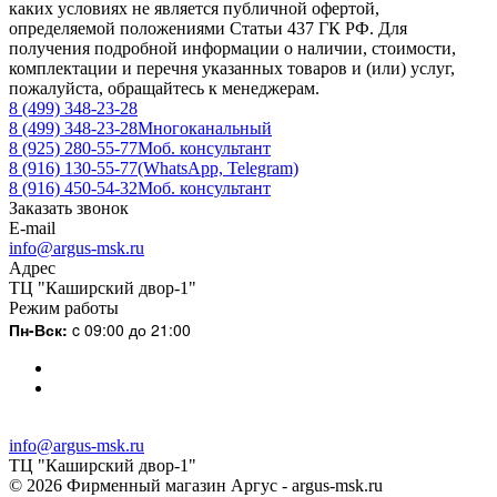
каких условиях не является публичной офертой,
определяемой положениями Статьи 437 ГК РФ. Для
получения подробной информации о наличии, стоимости,
комплектации и перечня указанных товаров и (или) услуг,
пожалуйста, обращайтесь к менеджерам.
8 (499) 348-23-28
8 (499) 348-23-28
Многоканальный
8 (925) 280-55-77
Моб. консультант
8 (916) 130-55-77
(WhatsApp, Telegram)
8 (916) 450-54-32
Моб. консультант
Заказать звонок
E-mail
info@argus-msk.ru
Адрес
ТЦ "Каширский двор-1"
Режим работы
Пн-Вск:
c 09:00 до 21:00
info@argus-msk.ru
ТЦ "Каширский двор-1"
© 2026 Фирменный магазин Аргус - argus-msk.ru