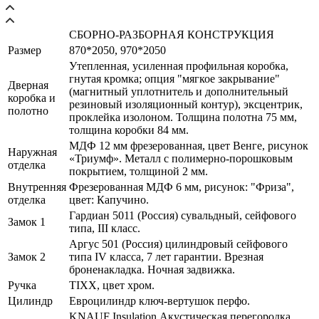
СБОРНО-РАЗБОРНАЯ КОНСТРУКЦИЯ
Размер
870*2050, 970*2050
Утепленная, усиленная профильная коробка,
гнутая кромка; опция "мягкое закрывание"
Дверная
(магнитный уплотнитель и дополнительный
коробка и
резиновый изоляционный контур), эксцентрик,
полотно
проклейка изолоном. Толщина полотна 75 мм,
толщина коробки 84 мм.
МДФ 12 мм фрезерованная, цвет Венге, рисунок
Наружная
«Триумф». Металл с полимерно-порошковым
отделка
покрытием, толщиной 2 мм.
Внутренняя
Фрезерованная МДФ 6 мм, рисунок: "Фриза",
отделка
цвет: Капучино.
Гардиан 5011 (Россия) сувальдный, сейфового
Замок 1
типа, III класс.
Аргус 501 (Россия) цилиндровый сейфового
Замок 2
типа IV класса, 7 лет гарантии. Врезная
броненакладка. Ночная задвижка.
Ручка
TIXX, цвет хром.
Цилиндр
Евроцилиндр ключ-вертушок перфо.
KNAUF Insulation Акустическая перегородка