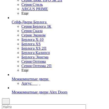
Серия Люкс ПРО 3К 2П
Серия Стиль
ARGUS PRIME
Еще
Сейф-Двери Берлога
Серия Берлога 3К
Серия Скала
Серия Эконом
Берлога X-10
Берлога XS
Берлога XS 2П
Берлога Калипсо
Берлога Энигма
Серия Оптима
Серия Оптима 2П
Еще
Межкомнатные двери
Аргус
Межкомнатные двери Alex Doors