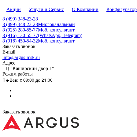
Акции
Услуги и Сервис
О Компании
Конфигуратор
8 (499) 348-23-28
8 (499) 348-23-28
Многоканальный
8 (925) 280-55-77
Моб. консультант
8 (916) 130-55-77
(WhatsApp, Telegram)
8 (916) 450-54-32
Моб. консультант
Заказать звонок
E-mail
info@argus-msk.ru
Адрес
ТЦ "Каширский двор-1"
Режим работы
Пн-Вск:
c 09:00 до 21:00
Заказать звонок