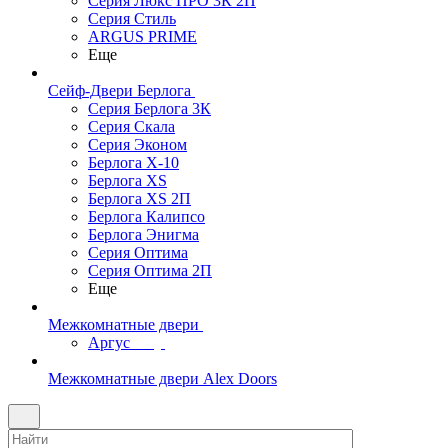
Серия Люкс ПРО 3К 2П
Серия Стиль
ARGUS PRIME
Еще
Сейф-Двери Берлога
Серия Берлога 3К
Серия Скала
Серия Эконом
Берлога X-10
Берлога XS
Берлога XS 2П
Берлога Калипсо
Берлога Энигма
Серия Оптима
Серия Оптима 2П
Еще
Межкомнатные двери
Аргус
Межкомнатные двери Alex Doors