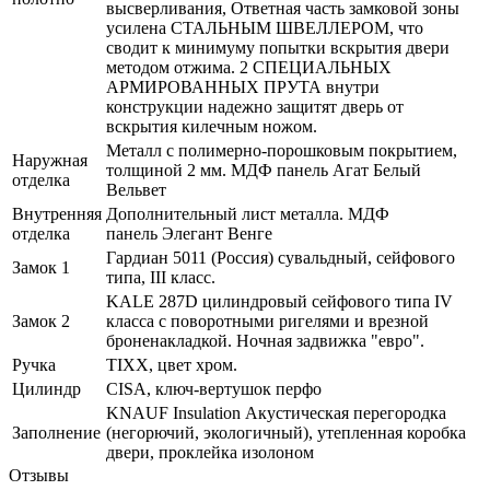
высверливания, Ответная часть замковой зоны
усилена СТАЛЬНЫМ ШВЕЛЛЕРОМ, что
сводит к минимуму попытки вскрытия двери
методом отжима. 2 СПЕЦИАЛЬНЫХ
АРМИРОВАННЫХ ПРУТА внутри
конструкции надежно защитят дверь от
вскрытия килечным ножом.
Металл с полимерно-порошковым покрытием,
Наружная
толщиной 2 мм. МДФ панель Агат Белый
отделка
Вельвет
Внутренняя
Дополнительный лист металла. МДФ
отделка
панель Элегант Венге
Гардиан 5011 (Россия) сувальдный, сейфового
Замок 1
типа, III класс.
KALE 287D цилиндровый сейфового типа IV
Замок 2
класса с поворотными ригелями и врезной
броненакладкой. Ночная задвижка "евро".
Ручка
TIXX, цвет хром.
Цилиндр
CISA, ключ-вертушок перфо
KNAUF Insulation Акустическая перегородка
Заполнение
(негорючий, экологичный), утепленная коробка
двери, проклейка изолоном
Отзывы