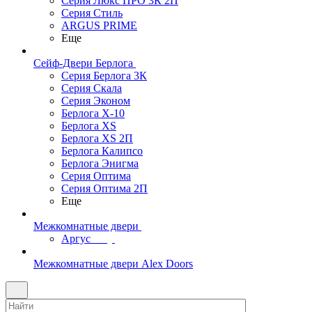
Серия Люкс ПРО 3К 2П
Серия Стиль
ARGUS PRIME
Еще
Сейф-Двери Берлога
Серия Берлога 3К
Серия Скала
Серия Эконом
Берлога X-10
Берлога XS
Берлога XS 2П
Берлога Калипсо
Берлога Энигма
Серия Оптима
Серия Оптима 2П
Еще
Межкомнатные двери
Аргус
Межкомнатные двери Alex Doors