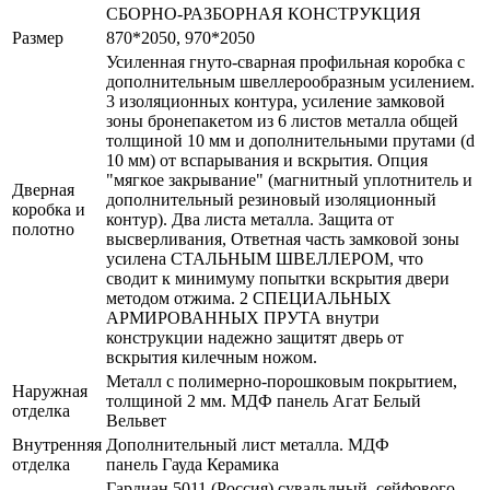
СБОРНО-РАЗБОРНАЯ КОНСТРУКЦИЯ
Размер
870*2050, 970*2050
Усиленная гнуто-сварная профильная коробка с
дополнительным швеллерообразным усилением.
3 изоляционных контура, усиление замковой
зоны бронепакетом из 6 листов металла общей
толщиной 10 мм и дополнительными прутами (d
10 мм) от вспарывания и вскрытия. Опция
"мягкое закрывание" (магнитный уплотнитель и
Дверная
дополнительный резиновый изоляционный
коробка и
контур). Два листа металла. Защита от
полотно
высверливания, Ответная часть замковой зоны
усилена СТАЛЬНЫМ ШВЕЛЛЕРОМ, что
сводит к минимуму попытки вскрытия двери
методом отжима. 2 СПЕЦИАЛЬНЫХ
АРМИРОВАННЫХ ПРУТА внутри
конструкции надежно защитят дверь от
вскрытия килечным ножом.
Металл с полимерно-порошковым покрытием,
Наружная
толщиной 2 мм. МДФ панель Агат Белый
отделка
Вельвет
Внутренняя
Дополнительный лист металла. МДФ
отделка
панель Гауда Керамика
Гардиан 5011 (Россия) сувальдный, сейфового