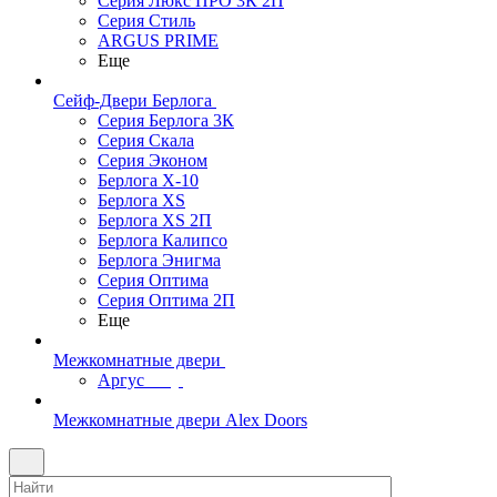
Серия Люкс ПРО 3К 2П
Серия Стиль
ARGUS PRIME
Еще
Сейф-Двери Берлога
Серия Берлога 3К
Серия Скала
Серия Эконом
Берлога X-10
Берлога XS
Берлога XS 2П
Берлога Калипсо
Берлога Энигма
Серия Оптима
Серия Оптима 2П
Еще
Межкомнатные двери
Аргус
Межкомнатные двери Alex Doors