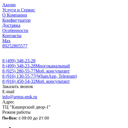
Акции
Услуги и Сервис
О Компании
Конфигуратор
Доставка
Особенности
Контакты
Max
89252805577
8 (499) 348-23-28
8 (499) 348-23-28
Многоканальный
8 (925) 280-55-77
Моб. консультант
8 (916) 130-55-77
(WhatsApp, Telegram)
8 (916) 450-54-32
Моб. консультант
Заказать звонок
E-mail
info@argus-msk.ru
Адрес
ТЦ "Каширский двор-1"
Режим работы
Пн-Вск:
c 09:00 до 21:00