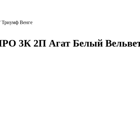
/ Триумф Венге
РО 3К 2П Агат Белый Вельвет