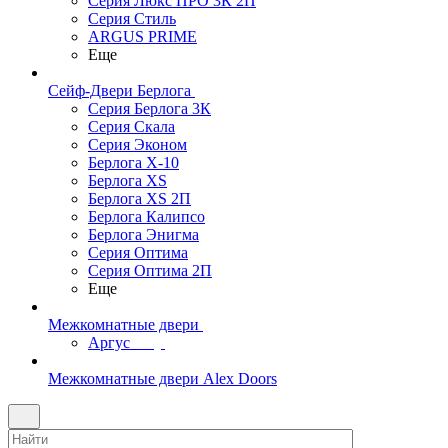
Серия Люкс ПРО 3К 2П
Серия Стиль
ARGUS PRIME
Еще
Сейф-Двери Берлога
Серия Берлога 3К
Серия Скала
Серия Эконом
Берлога X-10
Берлога XS
Берлога XS 2П
Берлога Калипсо
Берлога Энигма
Серия Оптима
Серия Оптима 2П
Еще
Межкомнатные двери
Аргус
Межкомнатные двери Alex Doors