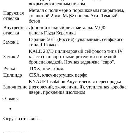
вскрытия килечным ножом.
Металл с полимерно-порошковым покрытием,
Наружная
толщиной 2 мм. МДФ панель Агат Темный
отделка
бетон
Внутренняя
Дополнительный лист металла. МДФ
отделка
панель Гауда Керамика
Гардиан 5011 (Россия) сувальдный, сейфового
Замок 1
типа, III класс.
KALE 287D цилиндровый сейфового типа IV
Замок 2
класса с поворотными ригелями и врезной
броненакладкой. Ночная задвижка "евро".
Ручка
TIXX, цвет хром.
Цилиндр
CISA, ключ-вертушок перфо
KNAUF Insulation Акустическая перегородка
Заполнение
(негорючий, экологичный), утепленная коробка
двери, проклейка изолоном
Отзывы
Загрузка отзывов...