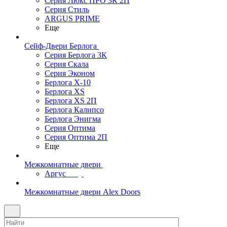
Серия Люкс ПРО 3К 2П
Серия Стиль
ARGUS PRIME
Еще
Сейф-Двери Берлога
Серия Берлога 3К
Серия Скала
Серия Эконом
Берлога X-10
Берлога XS
Берлога XS 2П
Берлога Калипсо
Берлога Энигма
Серия Оптима
Серия Оптима 2П
Еще
Межкомнатные двери
Аргус
Межкомнатные двери Alex Doors