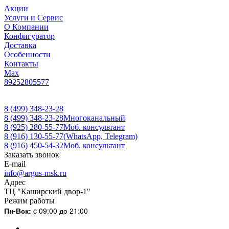
Акции
Услуги и Сервис
О Компании
Конфигуратор
Доставка
Особенности
Контакты
Max
89252805577
8 (499) 348-23-28
8 (499) 348-23-28
Многоканальный
8 (925) 280-55-77
Моб. консультант
8 (916) 130-55-77
(WhatsApp, Telegram)
8 (916) 450-54-32
Моб. консультант
Заказать звонок
E-mail
info@argus-msk.ru
Адрес
ТЦ "Каширский двор-1"
Режим работы
Пн-Вск:
c 09:00 до 21:00