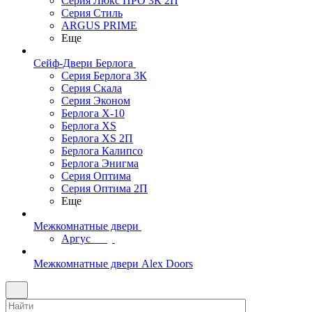
Серия Люкс ПРО 3К 2П
Серия Стиль
ARGUS PRIME
Еще
Сейф-Двери Берлога
Серия Берлога 3К
Серия Скала
Серия Эконом
Берлога X-10
Берлога XS
Берлога XS 2П
Берлога Калипсо
Берлога Энигма
Серия Оптима
Серия Оптима 2П
Еще
Межкомнатные двери
Аргус
Межкомнатные двери Alex Doors