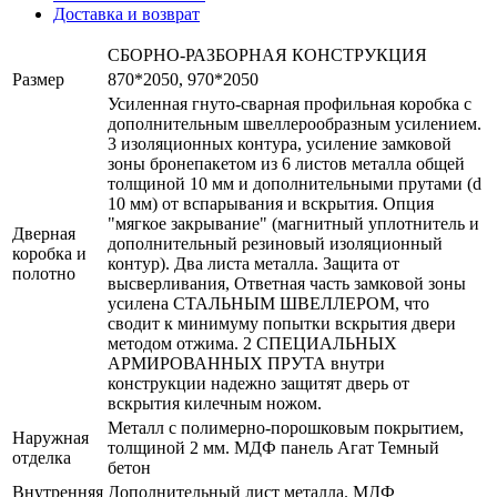
Доставка и возврат
СБОРНО-РАЗБОРНАЯ КОНСТРУКЦИЯ
Размер
870*2050, 970*2050
Усиленная гнуто-сварная профильная коробка с
дополнительным швеллерообразным усилением.
3 изоляционных контура, усиление замковой
зоны бронепакетом из 6 листов металла общей
толщиной 10 мм и дополнительными прутами (d
10 мм) от вспарывания и вскрытия. Опция
"мягкое закрывание" (магнитный уплотнитель и
Дверная
дополнительный резиновый изоляционный
коробка и
контур). Два листа металла. Защита от
полотно
высверливания, Ответная часть замковой зоны
усилена СТАЛЬНЫМ ШВЕЛЛЕРОМ, что
сводит к минимуму попытки вскрытия двери
методом отжима. 2 СПЕЦИАЛЬНЫХ
АРМИРОВАННЫХ ПРУТА внутри
конструкции надежно защитят дверь от
вскрытия килечным ножом.
Металл с полимерно-порошковым покрытием,
Наружная
толщиной 2 мм. МДФ панель Агат Темный
отделка
бетон
Внутренняя
Дополнительный лист металла. МДФ