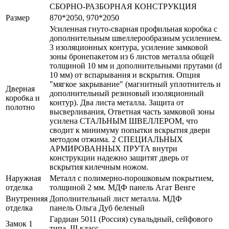
СБОРНО-РАЗБОРНАЯ КОНСТРУКЦИЯ
Размер
870*2050, 970*2050
Усиленная гнуто-сварная профильная коробка с
дополнительным швеллерообразным усилением.
3 изоляционных контура, усиление замковой
зоны бронепакетом из 6 листов металла общей
толщиной 10 мм и дополнительными прутами (d
10 мм) от вспарывания и вскрытия. Опция
"мягкое закрывание" (магнитный уплотнитель и
Дверная
дополнительный резиновый изоляционный
коробка и
контур). Два листа металла. Защита от
полотно
высверливания, Ответная часть замковой зоны
усилена СТАЛЬНЫМ ШВЕЛЛЕРОМ, что
сводит к минимуму попытки вскрытия двери
методом отжима. 2 СПЕЦИАЛЬНЫХ
АРМИРОВАННЫХ ПРУТА внутри
конструкции надежно защитят дверь от
вскрытия килечным ножом.
Наружная
Металл с полимерно-порошковым покрытием,
отделка
толщиной 2 мм. МДФ панель Агат Венге
Внутренняя
Дополнительный лист металла. МДФ
отделка
панель Ольга Дуб беленый
Гардиан 5011 (Россия) сувальдный, сейфового
Замок 1
типа, III класс.