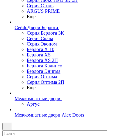
Серия Люкс ПРО 3К 2П
Серия Стиль
ARGUS PRIME
Еще
Сейф-Двери Берлога
Серия Берлога 3К
Серия Скала
Серия Эконом
Берлога X-10
Берлога XS
Берлога XS 2П
Берлога Калипсо
Берлога Энигма
Серия Оптима
Серия Оптима 2П
Еще
Межкомнатные двери
Аргус
Межкомнатные двери Alex Doors