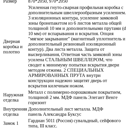
Размер
870*2050, 970*2050
Усиленная гнуто-сварная профильная коробка с
дополнительным швеллерообразным усилением.
3 изоляционных контура, усиление замковой
зоны бронепакетом из 6 листов металла общей
толщиной 10 мм и дополнительными прутами (d
10 мм) от вспарывания и вскрытия. Опция
"мягкое закрывание" (магнитный уплотнитель и
Дверная
дополнительный резиновый изоляционный
коробка и
контур). Два листа металла. Защита от
полотно
высверливания, Ответная часть замковой зоны
усилена СТАЛЬНЫМ ШВЕЛЛЕРОМ, что
сводит к минимуму попытки вскрытия двери
методом отжима. 2 СПЕЦИАЛЬНЫХ
АРМИРОВАННЫХ ПРУТА внутри
конструкции надежно защитят дверь от
вскрытия килечным ножом.
Металл с полимерно-порошковым покрытием,
Наружная
толщиной 2 мм. МДФ панель Элегант Венге
отделка
горизонт
Внутренняя
Дополнительный лист металла. МДФ
отделка
панель Александра Буксус
Гардиан 5011 (Россия) сувальдный, сейфового
Замок 1
типа, III класс.