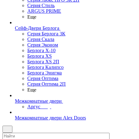
Серия Стиль
ARGUS PRIME
Еще
Сейф-Двери Берлога
Серия Берлога 3К
Серия Скала
Серия Эконом
Берлога X-10
Берлога XS
Берлога XS 2П
Берлога Калипсо
Берлога Энигма
Серия Оптима
Серия Оптима 2П
Еще
Межкомнатные двери
Аргус
Межкомнатные двери Alex Doors