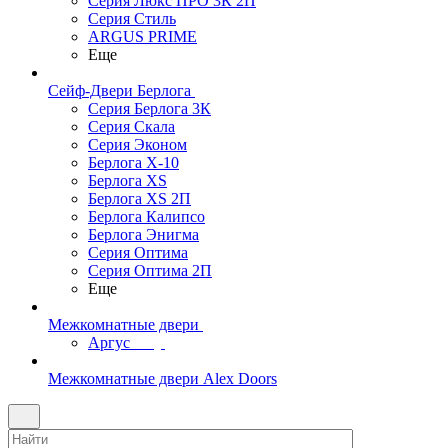
Серия Люкс ПРО 3К 2П
Серия Стиль
ARGUS PRIME
Еще
Сейф-Двери Берлога
Серия Берлога 3К
Серия Скала
Серия Эконом
Берлога X-10
Берлога XS
Берлога XS 2П
Берлога Калипсо
Берлога Энигма
Серия Оптима
Серия Оптима 2П
Еще
Межкомнатные двери
Аргус
Межкомнатные двери Alex Doors