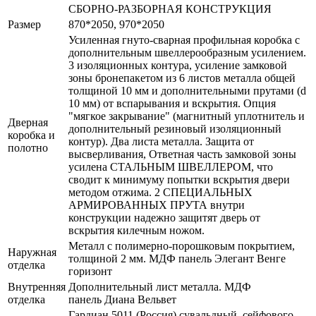
СБОРНО-РАЗБОРНАЯ КОНСТРУКЦИЯ
Размер
870*2050, 970*2050
Усиленная гнуто-сварная профильная коробка с
дополнительным швеллерообразным усилением.
3 изоляционных контура, усиление замковой
зоны бронепакетом из 6 листов металла общей
толщиной 10 мм и дополнительными прутами (d
10 мм) от вспарывания и вскрытия. Опция
"мягкое закрывание" (магнитный уплотнитель и
Дверная
дополнительный резиновый изоляционный
коробка и
контур). Два листа металла. Защита от
полотно
высверливания, Ответная часть замковой зоны
усилена СТАЛЬНЫМ ШВЕЛЛЕРОМ, что
сводит к минимуму попытки вскрытия двери
методом отжима. 2 СПЕЦИАЛЬНЫХ
АРМИРОВАННЫХ ПРУТА внутри
конструкции надежно защитят дверь от
вскрытия килечным ножом.
Металл с полимерно-порошковым покрытием,
Наружная
толщиной 2 мм. МДФ панель Элегант Венге
отделка
горизонт
Внутренняя
Дополнительный лист металла. МДФ
отделка
панель Диана Вельвет
Гардиан 5011 (Россия) сувальдный, сейфового