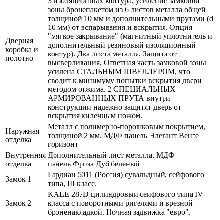
3 изоляционных контура, усиление замковой
зоны бронепакетом из 6 листов металла общей
толщиной 10 мм и дополнительными прутами (d
10 мм) от вспарывания и вскрытия. Опция
"мягкое закрывание" (магнитный уплотнитель и
Дверная
дополнительный резиновый изоляционный
коробка и
контур). Два листа металла. Защита от
полотно
высверливания, Ответная часть замковой зоны
усилена СТАЛЬНЫМ ШВЕЛЛЕРОМ, что
сводит к минимуму попытки вскрытия двери
методом отжима. 2 СПЕЦИАЛЬНЫХ
АРМИРОВАННЫХ ПРУТА внутри
конструкции надежно защитят дверь от
вскрытия килечным ножом.
Металл с полимерно-порошковым покрытием,
Наружная
толщиной 2 мм. МДФ панель Элегант Венге
отделка
горизонт
Внутренняя
Дополнительный лист металла. МДФ
отделка
панель Фриза Дуб беленый
Гардиан 5011 (Россия) сувальдный, сейфового
Замок 1
типа, III класс.
KALE 287D цилиндровый сейфового типа IV
Замок 2
класса с поворотными ригелями и врезной
броненакладкой. Ночная задвижка "евро".