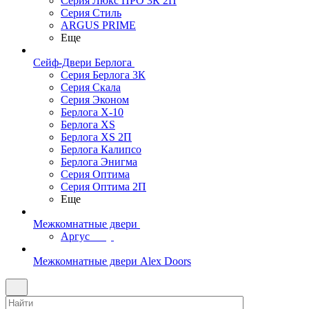
Серия Люкс ПРО 3К 2П
Серия Стиль
ARGUS PRIME
Еще
Сейф-Двери Берлога
Серия Берлога 3К
Серия Скала
Серия Эконом
Берлога X-10
Берлога XS
Берлога XS 2П
Берлога Калипсо
Берлога Энигма
Серия Оптима
Серия Оптима 2П
Еще
Межкомнатные двери
Аргус
Межкомнатные двери Alex Doors