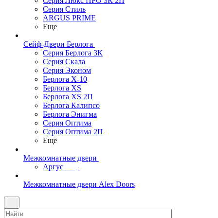
Серия Люкс ПРО 3К 2П
Серия Стиль
ARGUS PRIME
Еще
Сейф-Двери Берлога
Серия Берлога 3К
Серия Скала
Серия Эконом
Берлога X-10
Берлога XS
Берлога XS 2П
Берлога Калипсо
Берлога Энигма
Серия Оптима
Серия Оптима 2П
Еще
Межкомнатные двери
Аргус
Межкомнатные двери Alex Doors