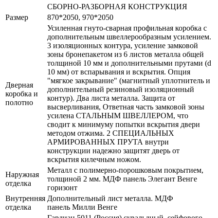
СБОРНО-РАЗБОРНАЯ КОНСТРУКЦИЯ
Размер
870*2050, 970*2050
Усиленная гнуто-сварная профильная коробка с
дополнительным швеллерообразным усилением.
3 изоляционных контура, усиление замковой
зоны бронепакетом из 6 листов металла общей
толщиной 10 мм и дополнительными прутами (d
10 мм) от вспарывания и вскрытия. Опция
"мягкое закрывание" (магнитный уплотнитель и
Дверная
дополнительный резиновый изоляционный
коробка и
контур). Два листа металла. Защита от
полотно
высверливания, Ответная часть замковой зоны
усилена СТАЛЬНЫМ ШВЕЛЛЕРОМ, что
сводит к минимуму попытки вскрытия двери
методом отжима. 2 СПЕЦИАЛЬНЫХ
АРМИРОВАННЫХ ПРУТА внутри
конструкции надежно защитят дверь от
вскрытия килечным ножом.
Металл с полимерно-порошковым покрытием,
Наружная
толщиной 2 мм. МДФ панель Элегант Венге
отделка
горизонт
Внутренняя
Дополнительный лист металла. МДФ
отделка
панель Милли Венге
Гардиан 5011 (Россия) сувальдный, сейфового