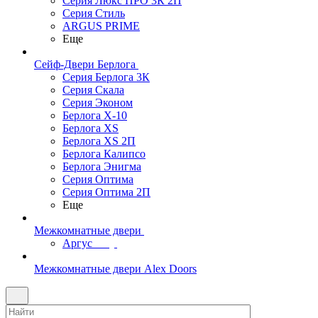
Серия Люкс ПРО 3К 2П
Серия Стиль
ARGUS PRIME
Еще
Сейф-Двери Берлога
Серия Берлога 3К
Серия Скала
Серия Эконом
Берлога X-10
Берлога XS
Берлога XS 2П
Берлога Калипсо
Берлога Энигма
Серия Оптима
Серия Оптима 2П
Еще
Межкомнатные двери
Аргус
Межкомнатные двери Alex Doors