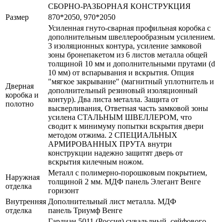
СБОРНО-РАЗБОРНАЯ КОНСТРУКЦИЯ
Размер
870*2050, 970*2050
Усиленная гнуто-сварная профильная коробка с
дополнительным швеллерообразным усилением.
3 изоляционных контура, усиление замковой
зоны бронепакетом из 6 листов металла общей
толщиной 10 мм и дополнительными прутами (d
10 мм) от вспарывания и вскрытия. Опция
"мягкое закрывание" (магнитный уплотнитель и
Дверная
дополнительный резиновый изоляционный
коробка и
контур). Два листа металла. Защита от
полотно
высверливания, Ответная часть замковой зоны
усилена СТАЛЬНЫМ ШВЕЛЛЕРОМ, что
сводит к минимуму попытки вскрытия двери
методом отжима. 2 СПЕЦИАЛЬНЫХ
АРМИРОВАННЫХ ПРУТА внутри
конструкции надежно защитят дверь от
вскрытия килечным ножом.
Металл с полимерно-порошковым покрытием,
Наружная
толщиной 2 мм. МДФ панель Элегант Венге
отделка
горизонт
Внутренняя
Дополнительный лист металла. МДФ
отделка
панель Триумф Венге
Гардиан 5011 (Россия) сувальдный, сейфового