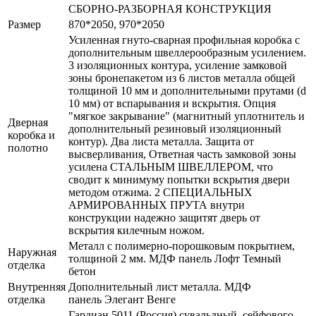
СБОРНО-РАЗБОРНАЯ КОНСТРУКЦИЯ
Размер
870*2050, 970*2050
Усиленная гнуто-сварная профильная коробка с
дополнительным швеллерообразным усилением.
3 изоляционных контура, усиление замковой
зоны бронепакетом из 6 листов металла общей
толщиной 10 мм и дополнительными прутами (d
10 мм) от вспарывания и вскрытия. Опция
"мягкое закрывание" (магнитный уплотнитель и
Дверная
дополнительный резиновый изоляционный
коробка и
контур). Два листа металла. Защита от
полотно
высверливания, Ответная часть замковой зоны
усилена СТАЛЬНЫМ ШВЕЛЛЕРОМ, что
сводит к минимуму попытки вскрытия двери
методом отжима. 2 СПЕЦИАЛЬНЫХ
АРМИРОВАННЫХ ПРУТА внутри
конструкции надежно защитят дверь от
вскрытия килечным ножом.
Металл с полимерно-порошковым покрытием,
Наружная
толщиной 2 мм. МДФ панель Лофт Темный
отделка
бетон
Внутренняя
Дополнительный лист металла. МДФ
отделка
панель Элегант Венге
Гардиан 5011 (Россия) сувальдный, сейфового