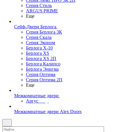
Серия Люкс ПРО 3К 2П
Серия Стиль
ARGUS PRIME
Еще
Сейф-Двери Берлога
Серия Берлога 3К
Серия Скала
Серия Эконом
Берлога X-10
Берлога XS
Берлога XS 2П
Берлога Калипсо
Берлога Энигма
Серия Оптима
Серия Оптима 2П
Еще
Межкомнатные двери
Аргус
Межкомнатные двери Alex Doors