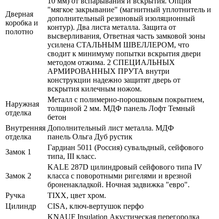
10 мм) от вспарывания и вскрытия. Опция
"мягкое закрывание" (магнитный уплотнитель и
Дверная
дополнительный резиновый изоляционный
коробка и
контур). Два листа металла. Защита от
полотно
высверливания, Ответная часть замковой зоны
усилена СТАЛЬНЫМ ШВЕЛЛЕРОМ, что
сводит к минимуму попытки вскрытия двери
методом отжима. 2 СПЕЦИАЛЬНЫХ
АРМИРОВАННЫХ ПРУТА внутри
конструкции надежно защитят дверь от
вскрытия килечным ножом.
Металл с полимерно-порошковым покрытием,
Наружная
толщиной 2 мм. МДФ панель Лофт Темный
отделка
бетон
Внутренняя
Дополнительный лист металла. МДФ
отделка
панель Ольга Дуб рустик
Гардиан 5011 (Россия) сувальдный, сейфового
Замок 1
типа, III класс.
KALE 287D цилиндровый сейфового типа IV
Замок 2
класса с поворотными ригелями и врезной
броненакладкой. Ночная задвижка "евро".
Ручка
TIXX, цвет хром.
Цилиндр
CISA, ключ-вертушок перфо
KNAUF Insulation Акустическая перегородка