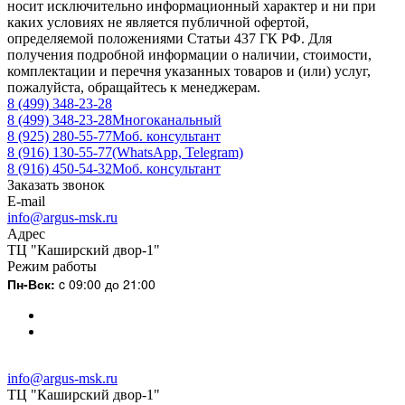
носит исключительно информационный характер и ни при
каких условиях не является публичной офертой,
определяемой положениями Статьи 437 ГК РФ. Для
получения подробной информации о наличии, стоимости,
комплектации и перечня указанных товаров и (или) услуг,
пожалуйста, обращайтесь к менеджерам.
8 (499) 348-23-28
8 (499) 348-23-28
Многоканальный
8 (925) 280-55-77
Моб. консультант
8 (916) 130-55-77
(WhatsApp, Telegram)
8 (916) 450-54-32
Моб. консультант
Заказать звонок
E-mail
info@argus-msk.ru
Адрес
ТЦ "Каширский двор-1"
Режим работы
Пн-Вск:
c 09:00 до 21:00
info@argus-msk.ru
ТЦ "Каширский двор-1"