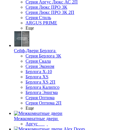
Серия Аргус Люкс АС 2П
Серия Люкс ПРО 3К
Серия Люкс ПРО 3К 2П
Серия Стиль
ARGUS PRIME
Еще
Сейф-Двери Берлога
Серия Берлога 3К
Серия Скала
Серия Эконом
Берлога X-10
Берлога XS
Берлога XS 2П
Берлога Калипсо
Берлога Энигма
Серия Оптима
Серия Оптима 2П
Еще
Межкомнатные двери
Аргус