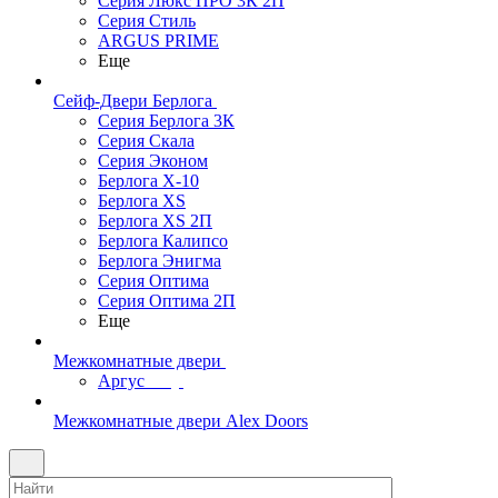
Серия Люкс ПРО 3К 2П
Серия Стиль
ARGUS PRIME
Еще
Сейф-Двери Берлога
Серия Берлога 3К
Серия Скала
Серия Эконом
Берлога X-10
Берлога XS
Берлога XS 2П
Берлога Калипсо
Берлога Энигма
Серия Оптима
Серия Оптима 2П
Еще
Межкомнатные двери
Аргус
Межкомнатные двери Alex Doors