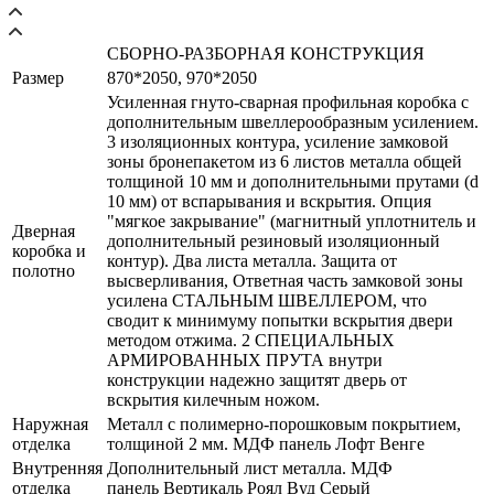
СБОРНО-РАЗБОРНАЯ КОНСТРУКЦИЯ
Размер
870*2050, 970*2050
Усиленная гнуто-сварная профильная коробка с
дополнительным швеллерообразным усилением.
3 изоляционных контура, усиление замковой
зоны бронепакетом из 6 листов металла общей
толщиной 10 мм и дополнительными прутами (d
10 мм) от вспарывания и вскрытия. Опция
"мягкое закрывание" (магнитный уплотнитель и
Дверная
дополнительный резиновый изоляционный
коробка и
контур). Два листа металла. Защита от
полотно
высверливания, Ответная часть замковой зоны
усилена СТАЛЬНЫМ ШВЕЛЛЕРОМ, что
сводит к минимуму попытки вскрытия двери
методом отжима. 2 СПЕЦИАЛЬНЫХ
АРМИРОВАННЫХ ПРУТА внутри
конструкции надежно защитят дверь от
вскрытия килечным ножом.
Наружная
Металл с полимерно-порошковым покрытием,
отделка
толщиной 2 мм. МДФ панель Лофт Венге
Внутренняя
Дополнительный лист металла. МДФ
отделка
панель Вертикаль Роял Вуд Серый