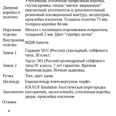
Утепленная, усиленная профильная коробка,
гнутая кромка; опция "мягкое закрывание"
Дверная
(магнитный уплотнитель и дополнительный
коробка и
резиновый изоляционный контур), эксцентрик,
полотно
проклейка изолоном. Толщина полотна 75 мм,
толщина коробки 84 мм.
Наружная
Металл с полимерно-порошковым покрытием,
отделка
толщиной 2 мм. Цвет "серебро антик"
Внутренняя
МДФ-панель
отделка
Гардиан 5011 (Россия) сувальдный, сейфового
Замок 1
типа, III класс.
Аргус 501 (Россия) цилиндровый сейфового
Замок 2
типа IV класса, 7 лет гарантии. Врезная
броненакладка. Ночная задвижка.
Ручка
Tixx, цвет хром.
Цилиндр
Евроцилиндр ключ-вертушок перфо.
KNAUF Insulation Акустическая перегородка
Заполнение
(негорючий, экологичный), утепленная коробка
двери, проклейка изолоном
Отзывы