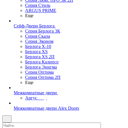
Серия Люкс ПРО 3К 2П
Серия Стиль
ARGUS PRIME
Еще
Сейф-Двери Берлога
Серия Берлога 3К
Серия Скала
Серия Эконом
Берлога X-10
Берлога XS
Берлога XS 2П
Берлога Калипсо
Берлога Энигма
Серия Оптима
Серия Оптима 2П
Еще
Межкомнатные двери
Аргус
Межкомнатные двери Alex Doors