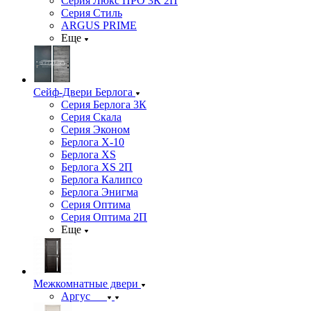
Серия Люкс ПРО 3К 2П
Серия Стиль
ARGUS PRIME
Еще
Сейф-Двери Берлога
Серия Берлога 3К
Серия Скала
Серия Эконом
Берлога X-10
Берлога XS
Берлога XS 2П
Берлога Калипсо
Берлога Энигма
Серия Оптима
Серия Оптима 2П
Еще
Межкомнатные двери
Аргус