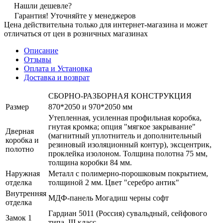
Нашли дешевле?
Гарантия! Уточняйте у менеджеров
Цена действительна только для интернет-магазина и может
отличаться от цен в розничных магазинах
Описание
Отзывы
Оплата и Установка
Доставка и возврат
СБОРНО-РАЗБОРНАЯ КОНСТРУКЦИЯ
Размер
870*2050 и 970*2050 мм
Утепленная, усиленная профильная коробка,
гнутая кромка; опция "мягкое закрывание"
Дверная
(магнитный уплотнитель и дополнительный
коробка и
резиновый изоляционный контур), эксцентрик,
полотно
проклейка изолоном. Толщина полотна 75 мм,
толщина коробки 84 мм.
Наружная
Металл с полимерно-порошковым покрытием,
отделка
толщиной 2 мм. Цвет "серебро антик"
Внутренняя
МДФ-панель Могадиш черны софт
отделка
Гардиан 5011 (Россия) сувальдный, сейфового
Замок 1
типа, III класс.