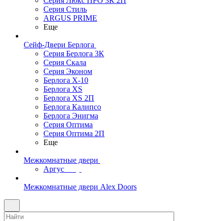
Серия Люкс ПРО 3К 2П
Серия Стиль
ARGUS PRIME
Еще
Сейф-Двери Берлога
Серия Берлога 3К
Серия Скала
Серия Эконом
Берлога X-10
Берлога XS
Берлога XS 2П
Берлога Калипсо
Берлога Энигма
Серия Оптима
Серия Оптима 2П
Еще
Межкомнатные двери
Аргус
Межкомнатные двери Alex Doors