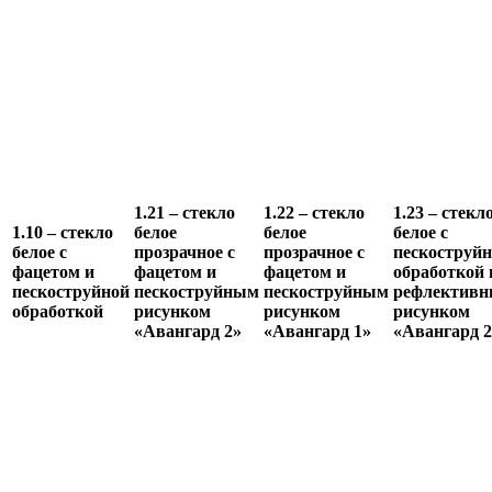
1.21 – стекло
1.22 – стекло
1.23 – стекл
1.10 – стекло
белое
белое
белое с
белое с
прозрачное с
прозрачное с
пескоструй
фацетом и
фацетом и
фацетом и
обработкой 
пескоструйной
пескоструйным
пескоструйным
рефлектив
обработкой
рисунком
рисунком
рисунком
«Авангард 2»
«Авангард 1»
«Авангард 2