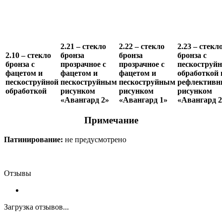
2.21 – стекло
2.22 – стекло
2.23 – стекл
2.10 – стекло
бронза
бронза
бронза с
бронза с
прозрачное с
прозрачное с
пескоструй
фацетом и
фацетом и
фацетом и
обработкой 
пескоструйной
пескоструйным
пескоструйным
рефлектив
обработкой
рисунком
рисунком
рисунком
«Авангард 2»
«Авангард 1»
«Авангард 2
Примечание
Патинирование:
не предусмотрено
Отзывы
Загрузка отзывов...