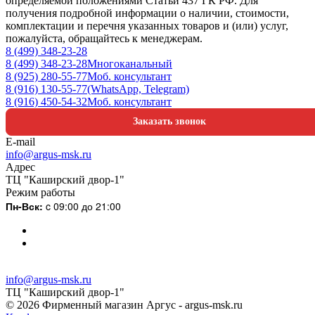
определяемой положениями Статьи 437 ГК РФ. Для
получения подробной информации о наличии, стоимости,
комплектации и перечня указанных товаров и (или) услуг,
пожалуйста, обращайтесь к менеджерам.
8 (499) 348-23-28
8 (499) 348-23-28
Многоканальный
8 (925) 280-55-77
Моб. консультант
8 (916) 130-55-77
(WhatsApp, Telegram)
8 (916) 450-54-32
Моб. консультант
Заказать звонок
E-mail
info@argus-msk.ru
Адрес
ТЦ "Каширский двор-1"
Режим работы
Пн-Вск:
c 09:00 до 21:00
info@argus-msk.ru
ТЦ "Каширский двор-1"
© 2026 Фирменный магазин Аргус - argus-msk.ru