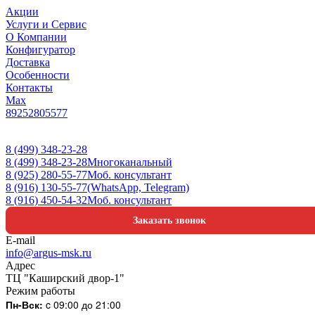
Акции
Услуги и Сервис
О Компании
Конфигуратор
Доставка
Особенности
Контакты
Max
89252805577
8 (499) 348-23-28
8 (499) 348-23-28
Многоканальный
8 (925) 280-55-77
Моб. консультант
8 (916) 130-55-77
(WhatsApp, Telegram)
8 (916) 450-54-32
Моб. консультант
Заказать звонок
E-mail
info@argus-msk.ru
Адрес
ТЦ "Каширский двор-1"
Режим работы
Пн-Вск:
c 09:00 до 21:00