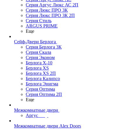
Серия Аргус Люкс АС 2П
Серия Люкс ПРО 3К
Серия Люкс ПРО 3К 2П
Серия Стиль
ARGUS PRIME
Еще
Сейф-Двери Берлога
Серия Берлога 3К
Серия Скала
Серия Эконом
Берлога X-10
Берлога XS
Берлога XS 2П
Берлога Калипсо
Берлога Энигма
Серия Оптима
Серия Оптима 2П
Еще
Межкомнатные двери
Аргус
Межкомнатные двери Alex Doors