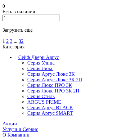
0
Есть в наличии
Загрузить еще
1
2
3
...
32
Категория
Сейф-Двери Аргус
Серия Улица
Серия Люкс
Серия Аргус Люкс 3К
Серия Аргус Люкс 3К 2П
Серия Люкс ПРО 3К
Серия Люкс ПРО 3К 2П
Серия Стиль
ARGUS PRIME
Серия Аргус BLACK
Серия Аргус SMART
Акции
Услуги и Сервис
О Компании