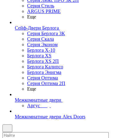
Серия Люкс ПРО 3К 2П
Серия Стиль
ARGUS PRIME
Еще
Сейф-Двери Берлога
Серия Берлога 3К
Серия Скала
Серия Эконом
Берлога X-10
Берлога XS
Берлога XS 2П
Берлога Калипсо
Берлога Энигма
Серия Оптима
Серия Оптима 2П
Еще
Межкомнатные двери
Аргус
Межкомнатные двери Alex Doors