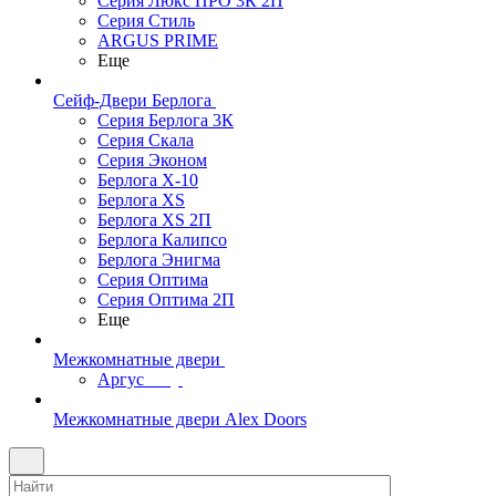
Серия Люкс ПРО 3К 2П
Серия Стиль
ARGUS PRIME
Еще
Сейф-Двери Берлога
Серия Берлога 3К
Серия Скала
Серия Эконом
Берлога X-10
Берлога XS
Берлога XS 2П
Берлога Калипсо
Берлога Энигма
Серия Оптима
Серия Оптима 2П
Еще
Межкомнатные двери
Аргус
Межкомнатные двери Alex Doors