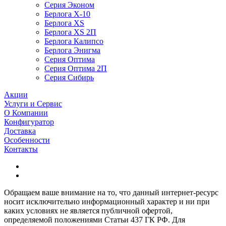
Серия Эконом
Берлога X-10
Берлога XS
Берлога XS 2П
Берлога Калипсо
Берлога Энигма
Серия Оптима
Серия Оптима 2П
Серия Сибирь
Акции
Услуги и Сервис
О Компании
Конфигуратор
Доставка
Особенности
Контакты
Обращаем ваше внимание на то, что данный интернет-ресурс
носит исключительно информационный характер и ни при
каких условиях не является публичной офертой,
определяемой положениями Статьи 437 ГК РФ. Для