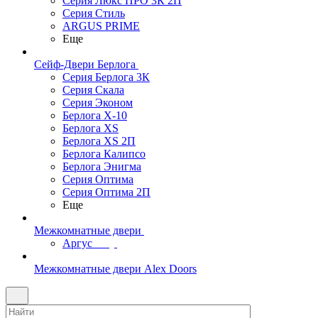
Серия Люкс ПРО 3К 2П
Серия Стиль
ARGUS PRIME
Еще
Сейф-Двери Берлога
Серия Берлога 3К
Серия Скала
Серия Эконом
Берлога X-10
Берлога XS
Берлога XS 2П
Берлога Калипсо
Берлога Энигма
Серия Оптима
Серия Оптима 2П
Еще
Межкомнатные двери
Аргус
Межкомнатные двери Alex Doors