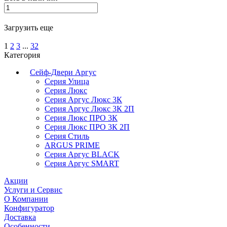
Загрузить еще
1
2
3
...
32
Категория
Сейф-Двери Аргус
Серия Улица
Серия Люкс
Серия Аргус Люкс 3К
Серия Аргус Люкс 3К 2П
Серия Люкс ПРО 3К
Серия Люкс ПРО 3К 2П
Серия Стиль
ARGUS PRIME
Серия Аргус BLACK
Серия Аргус SMART
Акции
Услуги и Сервис
О Компании
Конфигуратор
Доставка
Особенности