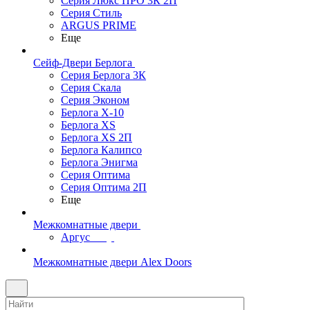
Серия Люкс ПРО 3К 2П
Серия Стиль
ARGUS PRIME
Еще
Сейф-Двери Берлога
Серия Берлога 3К
Серия Скала
Серия Эконом
Берлога X-10
Берлога XS
Берлога XS 2П
Берлога Калипсо
Берлога Энигма
Серия Оптима
Серия Оптима 2П
Еще
Межкомнатные двери
Аргус
Межкомнатные двери Alex Doors