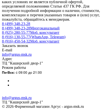
каких условиях не является публичной офертой,
определяемой положениями Статьи 437 ГК РФ. Для
получения подробной информации о наличии, стоимости,
комплектации и перечня указанных товаров и (или) услуг,
пожалуйста, обращайтесь к менеджерам.
8 (499) 348-23-28
8 (499) 348-23-28
Многоканальный
8 (925) 280-55-77
Моб. консультант
8 (916) 130-55-77
(WhatsApp, Telegram)
8 (916) 450-54-32
Моб. консультант
Заказать звонок
E-mail
info@argus-msk.ru
Адрес
ТЦ "Каширский двор-1"
Режим работы
Пн-Вск:
c 09:00 до 21:00
info@argus-msk.ru
ТЦ "Каширский двор-1"
© 2026 Фирменный магазин Аргус - argus-msk.ru