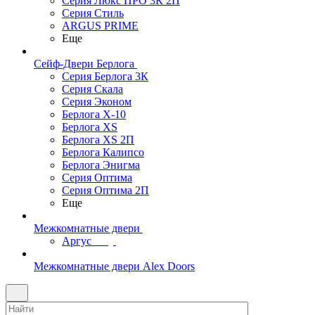
Серия Люкс ПРО 3К 2П
Серия Стиль
ARGUS PRIME
Еще
Сейф-Двери Берлога
Серия Берлога 3К
Серия Скала
Серия Эконом
Берлога X-10
Берлога XS
Берлога XS 2П
Берлога Калипсо
Берлога Энигма
Серия Оптима
Серия Оптима 2П
Еще
Межкомнатные двери
Аргус
Межкомнатные двери Alex Doors