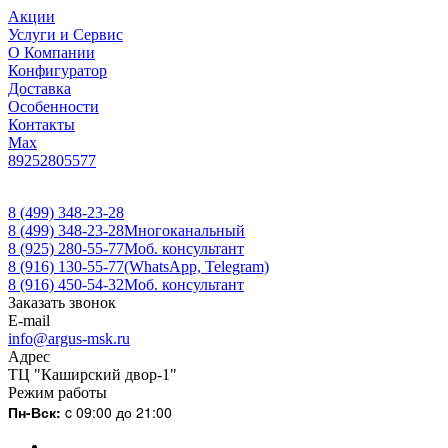
Акции
Услуги и Сервис
О Компании
Конфигуратор
Доставка
Особенности
Контакты
Max
89252805577
8 (499) 348-23-28
8 (499) 348-23-28
Многоканальный
8 (925) 280-55-77
Моб. консультант
8 (916) 130-55-77
(WhatsApp, Telegram)
8 (916) 450-54-32
Моб. консультант
Заказать звонок
E-mail
info@argus-msk.ru
Адрес
ТЦ "Каширский двор-1"
Режим работы
Пн-Вск:
c 09:00 до 21:00