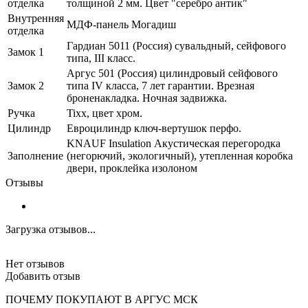
отделка
толщиной 2 мм. Цвет "серебро антик"
Внутренняя
МДФ-панель Могадиш
отделка
Гардиан 5011 (Россия) сувальдный, сейфового
Замок 1
типа, III класс.
Аргус 501 (Россия) цилиндровый сейфового
Замок 2
типа IV класса, 7 лет гарантии. Врезная
броненакладка. Ночная задвижка.
Ручка
Tixx, цвет хром.
Цилиндр
Евроцилиндр ключ-вертушок перфо.
KNAUF Insulation Акустическая перегородка
Заполнение
(негорючий, экологичный), утепленная коробка
двери, проклейка изолоном
Отзывы
Загрузка отзывов...
Нет отзывов
Добавить отзыв
ПОЧЕМУ ПОКУПАЮТ В АРГУС МСК