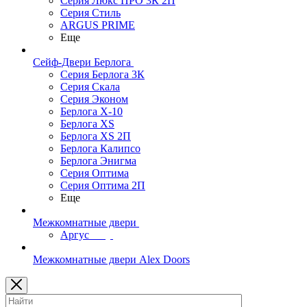
Серия Люкс ПРО 3К 2П
Серия Стиль
ARGUS PRIME
Еще
Сейф-Двери Берлога
Серия Берлога 3К
Серия Скала
Серия Эконом
Берлога X-10
Берлога XS
Берлога XS 2П
Берлога Калипсо
Берлога Энигма
Серия Оптима
Серия Оптима 2П
Еще
Межкомнатные двери
Аргус
Межкомнатные двери Alex Doors